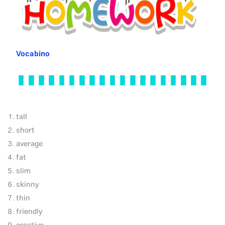
Vocabino
tall
short
average
fat
slim
skinny
thin
friendly