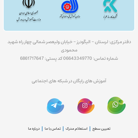
دفتر مرکزی: لرستان – الیگودرز – خیابان ولیعصر شمالی چهار راه شهید
محمودی
شماره تماس: 06643349770 کد پستی: 6861717647
آموزش های رایگان در شبکه های اجتماعی
تعیین سطح
استعلام مدرک
تماس با ما
درباره ما