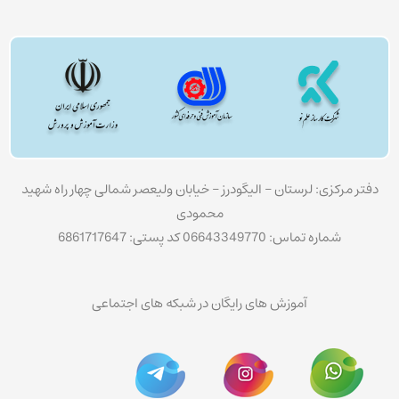
دفتر مرکزی: لرستان – الیگودرز – خیابان ولیعصر شمالی چهار راه شهید
محمودی
شماره تماس: 06643349770 کد پستی: 6861717647
آموزش های رایگان در شبکه های اجتماعی