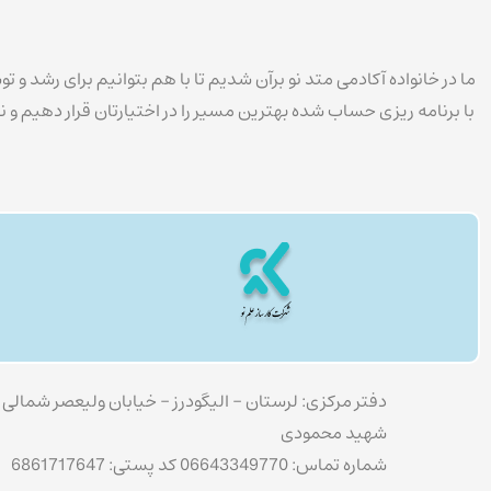
ما در خانواده آکادمی متد نو برآن شدیم تا با هم بتوانیم برای رشد و
با برنامه ریزی حساب شده بهترین مسیر را در اختیارتان قرار دهیم و
دفتر مرکزی: لرستان – الیگودرز – خیابان ولیعصر شمالی چ
شهید محمودی
شماره تماس: 06643349770 کد پستی: 6861717647