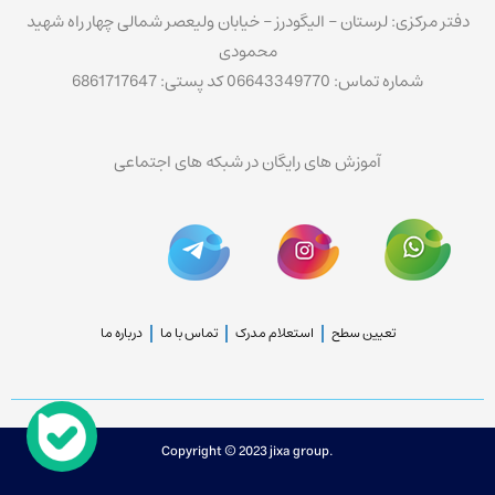
دفتر مرکزی: لرستان – الیگودرز – خیابان ولیعصر شمالی چهار راه شهید
محمودی
شماره تماس: 06643349770 کد پستی: 6861717647
آموزش های رایگان در شبکه های اجتماعی
تعیین سطح
استعلام مدرک
تماس با ما
درباره ما
Copyright © 2023 jixa group.