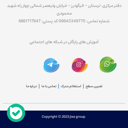
دفتر مرکزی: لرستان – الیگودرز – خیابان ولیعصر شمالی چهار راه شهید
محمودی
شماره تماس: 06643349770 کد پستی: 6861717647
آموزش های رایگان در شبکه های اجتماعی
تعیین سطح
استعلام مدرک
تماس با ما
درباره ما
Copyright © 2023 jixa group.